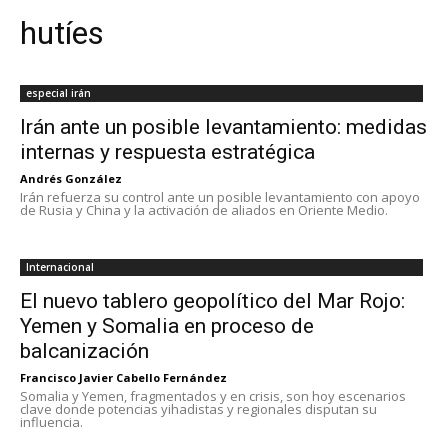
hutíes
especial irán
Irán ante un posible levantamiento: medidas
internas y respuesta estratégica
Andrés González
Irán refuerza su control ante un posible levantamiento con apoyo
de Rusia y China y la activación de aliados en Oriente Medio.
Internacional
El nuevo tablero geopolítico del Mar Rojo:
Yemen y Somalia en proceso de
balcanización
Francisco Javier Cabello Fernández
Somalia y Yemen, fragmentados y en crisis, son hoy escenarios
clave donde potencias yihadistas y regionales disputan su
influencia.