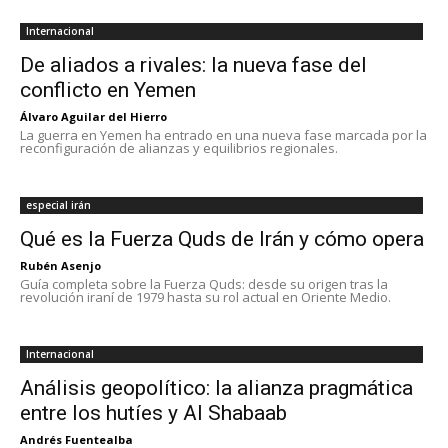
Internacional
De aliados a rivales: la nueva fase del
conflicto en Yemen
Álvaro Aguilar del Hierro
La guerra en Yemen ha entrado en una nueva fase marcada por la
reconfiguración de alianzas y equilibrios regionales.
especial irán
Qué es la Fuerza Quds de Irán y cómo opera
Rubén Asenjo
Guía completa sobre la Fuerza Quds: desde su origen tras la
revolución iraní de 1979 hasta su rol actual en Oriente Medio.
Internacional
Análisis geopolítico: la alianza pragmática
entre los hutíes y Al Shabaab
Andrés Fuentealba