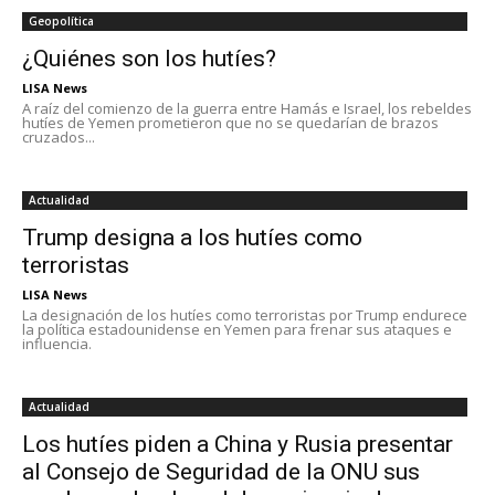
Geopolítica
¿Quiénes son los hutíes?
LISA News
A raíz del comienzo de la guerra entre Hamás e Israel, los rebeldes
hutíes de Yemen prometieron que no se quedarían de brazos
cruzados...
Actualidad
Trump designa a los hutíes como
terroristas
LISA News
La designación de los hutíes como terroristas por Trump endurece
la política estadounidense en Yemen para frenar sus ataques e
influencia.
Actualidad
Los hutíes piden a China y Rusia presentar
al Consejo de Seguridad de la ONU sus