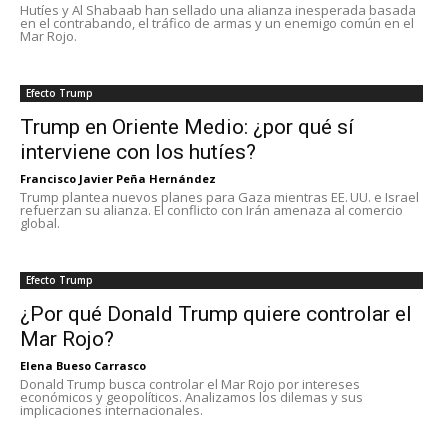
Hutíes y Al Shabaab han sellado una alianza inesperada basada
en el contrabando, el tráfico de armas y un enemigo común en el
Mar Rojo.
Efecto Trump
Trump en Oriente Medio: ¿por qué sí
interviene con los hutíes?
Francisco Javier Peña Hernández
Trump plantea nuevos planes para Gaza mientras EE. UU. e Israel
refuerzan su alianza. El conflicto con Irán amenaza al comercio
global.
Efecto Trump
¿Por qué Donald Trump quiere controlar el
Mar Rojo?
Elena Bueso Carrasco
Donald Trump busca controlar el Mar Rojo por intereses
económicos y geopolíticos. Analizamos los dilemas y sus
implicaciones internacionales.