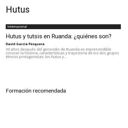
Hutus
Internacional
Hutus y tutsis en Ruanda: ¿quiénes son?
David García Pesquera
30 años después del genocidio de Ruanda es imprescindible
conocer la historia, características y trayectoria de los dos grupos
étnicos protagonistas: los hutus y...
Formación recomendada