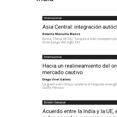
Internacional
Asia Central: integración autó
Roberto Mansilla Blanco
Rusia, China, EE.UU, Turquía e Irán compiten po
Gran Juego del siglo XXI.
Internacional
Hacia un realineamiento del ord
mercado cautivo
Diego Uriel Gálvez
La guerra en Ormuz acelera el reajuste energét
Golfo Pérsico.
Boletín Semanal
Acuerdo entre la India y la UE, 