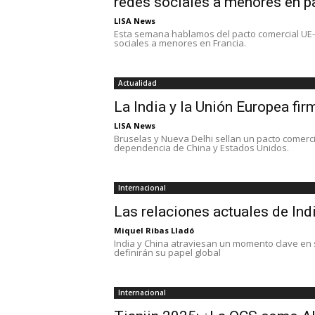
redes sociales a menores en p
LISA News
Esta semana hablamos del pacto comercial UE-In
sociales a menores en Francia.
Actualidad
La India y la Unión Europea fi
LISA News
Bruselas y Nueva Delhi sellan un pacto comerci
dependencia de China y Estados Unidos.
Internacional
Las relaciones actuales de Indi
Miquel Ribas Lladó
India y China atraviesan un momento clave en s
definirán su papel global
Internacional