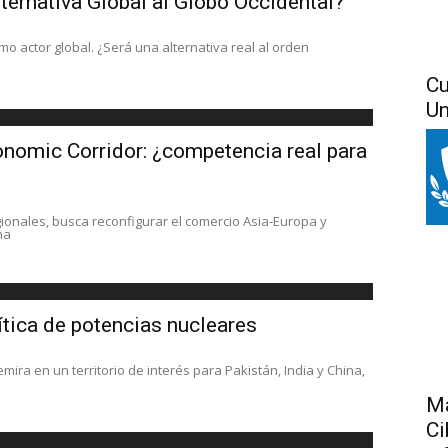
ternativa Global al Globo Occidental?
o actor global. ¿Será una alternativa real al orden
Cu
Un
nomic Corridor: ¿competencia real para
egionales, busca reconfigurar el comercio Asia-Europa y
na
tica de potencias nucleares
mira en un territorio de interés para Pakistán, India y China,
Má
Ci