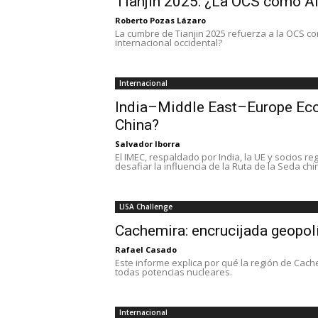
Tianjin 2025: ¿La OCS como Al
Roberto Pozas Lázaro
La cumbre de Tianjin 2025 refuerza a la OCS com
internacional occidental?
Internacional
India–Middle East–Europe Eco
China?
Salvador Iborra
El IMEC, respaldado por India, la UE y socios r
desafiar la influencia de la Ruta de la Seda chi
LISA Challenge
Cachemira: encrucijada geopolí
Rafael Casado
Este informe explica por qué la región de Cache
todas potencias nucleares.
Internacional