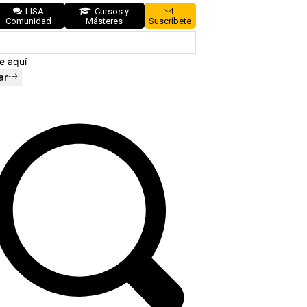
LISA
Cursos y
Comunidad
Másteres
Suscríbete
e aquí
ar