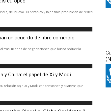
aís europeo
dia, del nuevo FBI británico y la posible prohibición de redes
rman un acuerdo de libre comercio
al tras 18 años de negociaciones que busca reducir la
Cu
(N
a y China: el papel de Xi y Modi
u relación bajo Xi y Modi, con tensiones y alianzas que