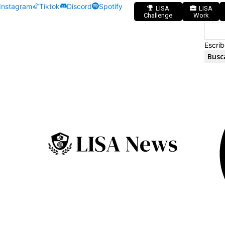
Instagram
Tiktok
Discord
Spotify
LISA
LISA
Challenge
Work
Escrib
Busc