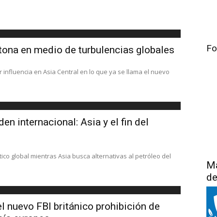
Fo
ctona en medio de turbulencias globales
r influencia en Asia Central en lo que ya se llama el nuevo
en internacional: Asia y el fin del
ico global mientras Asia busca alternativas al petróleo del
Má
de
el nuevo FBI británico prohibición de