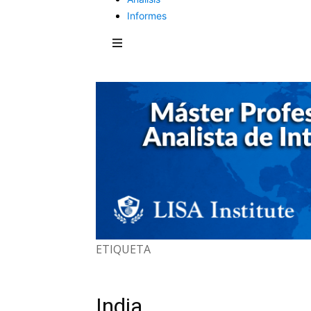
Informes
ETIQUETA
India