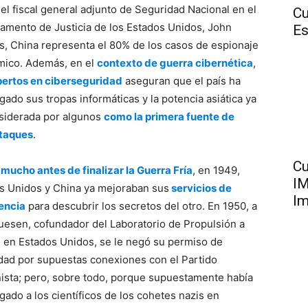
el fiscal general adjunto de Seguridad Nacional en el
Cu
amento de Justicia de los Estados Unidos, John
Es
, China representa el 80% de los casos de espionaje
ico. Además, en el
contexto de guerra cibernética
,
ertos en ciberseguridad
aseguran que el país ha
gado sus tropas informáticas y la potencia asiática ya
siderada por algunos
como la primera fuente de
taques
.
Cu
e
mucho antes de finalizar la Guerra Fría
, en 1949,
IM
s Unidos y China ya mejoraban sus
servicios de
Im
gencia
para descubrir los secretos del otro. En 1950, a
uesen, cofundador del Laboratorio de Propulsión a
 en Estados Unidos, se le negó su permiso de
dad por supuestas conexiones con el Partido
sta; pero, sobre todo, porque supuestamente había
gado a los científicos de los cohetes nazis en