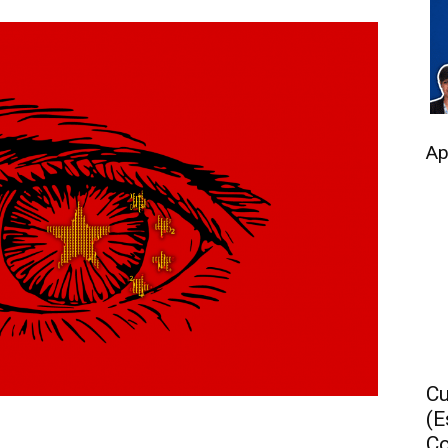
Ap
Cu
(E
Co