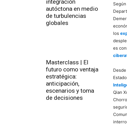
integración
Según 
autóctona en medio
Depart
de turbulencias
Demers
globales
económ
los
exp
desple
es con
cibera
Masterclass | El
futuro como ventaja
Desd
estratégica:
Estado
anticipación,
Inteli
escenarios y toma
Qian X
de decisiones
Chorro
seguri
Comuni
interro