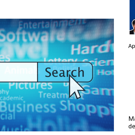
Ap
Má
de