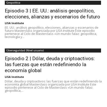
Geopolítica
Episodio 3 | EE. UU.: análisis geopolítico,
elecciones, alianzas y escenarios de futuro
LISA Institute
EE. UU.: análisis geopolítico, elecciones, alianzas y escenarios de
futuro Masterclass organizada por LISA Institute Este episodio
pertenece al Ciclo de Masterclass «Un mundo falaz: geopolítica,
tecnología y...
Ciberseguridad (Nivel usuario)
Episodio 2 | Dólar, deuda y criptoactivos:
las fuerzas que están redefiniendo la
economía global
LISA Institute
Dólar, deuda y criptoactivos: las fuerzas que están redefiniendo la
economía global Masterclass organizada por LISA Institute Este
episodio pertenece al Ciclo de Masterclass «Un mundo falaz:
geopolítica,...