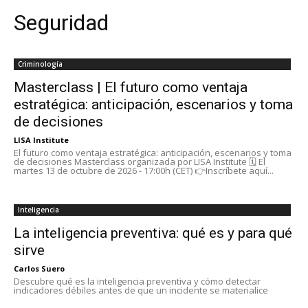
Seguridad
Criminología
Masterclass | El futuro como ventaja
estratégica: anticipación, escenarios y toma
de decisiones
LISA Institute
El futuro como ventaja estratégica: anticipación, escenarios y toma
de decisiones Masterclass organizada por LISA Institute 🗓️ El
martes 13 de octubre de 2026 - 17:00h (CET) 👉Inscríbete aquí...
Inteligencia
La inteligencia preventiva: qué es y para qué
sirve
Carlos Suero
Descubre qué es la inteligencia preventiva y cómo detectar
indicadores débiles antes de que un incidente se materialice