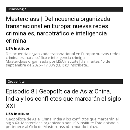
Criminología
Masterclass | Delincuencia organizada
transnacional en Europa: nuevas redes
criminales, narcotráfico e inteligencia
criminal
LISA Institute
Delincuencia organizada transnacional en Europa: nuevas redes
criminales, narcotráfico e inteligencia criminal
Masterclass organizada por LISA Institute 🗓️ El martes 15 de
septiembre de 2026 - 17:00h (CET) 👉Inscríbete...
Geopolítica
Episodio 8 | Geopolítica de Asia: China,
India y los conflictos que marcarán el siglo
XXI
LISA Institute
Geopolítica de Asia: China, India y los conflictos que marcarán el
siglo XXI Masterclass organizada por LISA Institute Este episodio
pertenece al Ciclo de Masterclass «Un mundo falaz:...