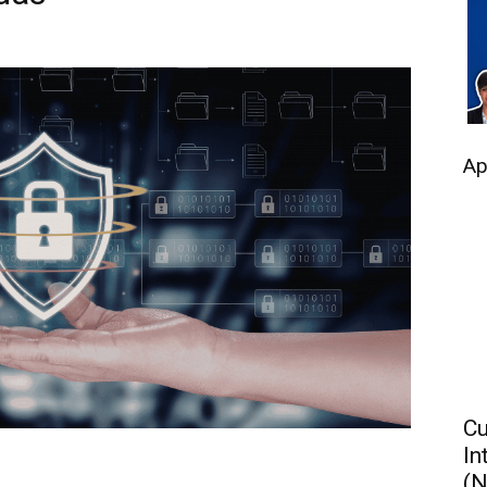
Ap
Cu
In
(N