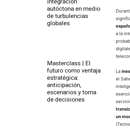
integración
autóctona en medio
Durant
de turbulencias
signifi
globales
españo
a la i
probab
digita
teleco
Masterclass | El
futuro como ventaja
La
ine
estratégica:
el Sah
anticipación,
inteli
escenarios y toma
esenci
de decisiones
servic
transi
un mod
(Tecnol