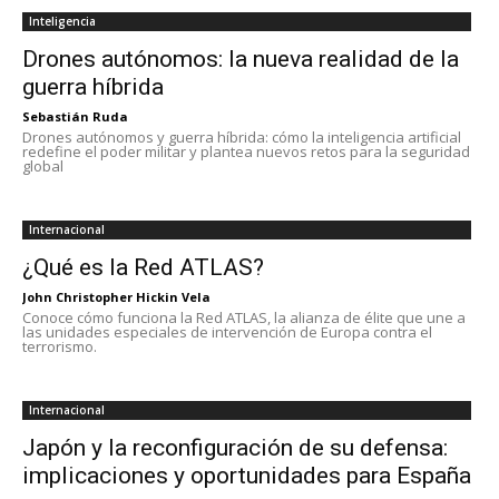
Inteligencia
Drones autónomos: la nueva realidad de la
guerra híbrida
Sebastián Ruda
Drones autónomos y guerra híbrida: cómo la inteligencia artificial
redefine el poder militar y plantea nuevos retos para la seguridad
global
Internacional
¿Qué es la Red ATLAS?
John Christopher Hickin Vela
Conoce cómo funciona la Red ATLAS, la alianza de élite que une a
las unidades especiales de intervención de Europa contra el
terrorismo.
Internacional
Japón y la reconfiguración de su defensa:
implicaciones y oportunidades para España