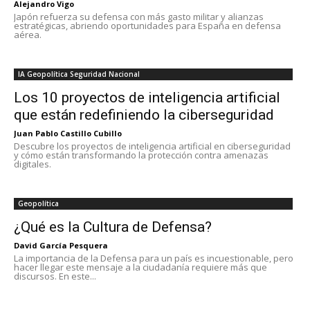
Alejandro Vigo
Japón refuerza su defensa con más gasto militar y alianzas
estratégicas, abriendo oportunidades para España en defensa
aérea.
IA Geopolítica Seguridad Nacional
Los 10 proyectos de inteligencia artificial
que están redefiniendo la ciberseguridad
Juan Pablo Castillo Cubillo
Descubre los proyectos de inteligencia artificial en ciberseguridad
y cómo están transformando la protección contra amenazas
digitales.
Geopolítica
¿Qué es la Cultura de Defensa?
David García Pesquera
La importancia de la Defensa para un país es incuestionable, pero
hacer llegar este mensaje a la ciudadanía requiere más que
discursos. En este...