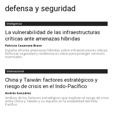
defensa y seguridad
Inteligencia
La vulnerabilidad de las infraestructuras
críticas ante amenazas híbridas
Patricia Casanova Bravo
España afronta amenazas híbridas sobre infraestructuras críticas.
Reforzar seguridad y resiliencia es clave para proteger servicios
esenciales.
Internacional
China y Taiwán: factores estratégicos y
riesgo de crisis en el Indo-Pacífico
Andrés González
Análisis de los factores estratégicos que explican el riesgo de crisis
entre China y Taiwán y su impacto en la estabilidad del Indo-
Pacífico.