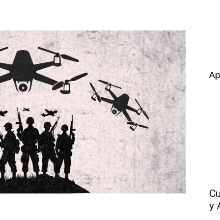
Ap
Cu
y 