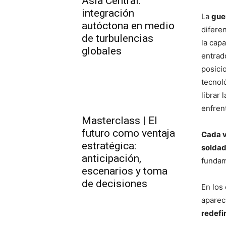
Asia Central:
integración
La
gue
autóctona en medio
difere
de turbulencias
la cap
globales
entrad
posici
tecnol
librar
enfrent
Masterclass | El
futuro como ventaja
Cada v
estratégica:
solda
anticipación,
fundam
escenarios y toma
de decisiones
En los
aparec
redefi