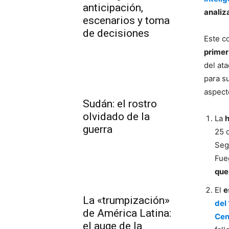
anticipación,
analiz
escenarios y toma
de decisiones
Este c
primer
del ata
para s
aspect
Sudán: el rostro
olvidado de la
La
h
guerra
25 
Seg
Fue
que
El
e
La «trumpización»
del
de América Latina:
Cen
el auge de la