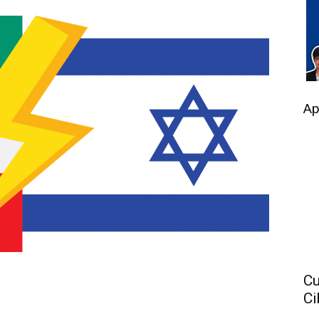
Ap
Cu
Ci