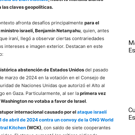
a las claves geopolíticas.
ontexto afronta desafíos principalmente
para el
 ministro israelí, Benjamín Netanyahu
, quien, antes
que iraní, llegó a observar ciertas contrariedades
Má
us intereses e imagen exterior. Destacan en este
Es
o:
istórica abstención de Estados Unidos
del pasado
de marzo de 2024 en la votación en el Consejo de
uridad de Naciones Unidas que autorizó el Alto al
go en Gaza. Particularmente, al ser la
primera vez
 Washington no votaba a favor de Israel
.
Cu
stupor internacional causado por el
ataque israelí
E
 1 de abril de 2024 contra un convoy de la ONG World
tral Kitchen
(WCK)
, con saldo de siete cooperantes