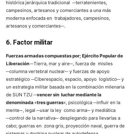
histórica jerárquica tradicional ─terratenientes,
campesinos, artesanos y comerciantes a una más
moderna enfocada en trabajadores, campesinos,
artesanos y comerciantes─.
6. Factor militar
Fuerzas armadas compuestas por; Ejército Popular de
Liberación
─Tierra, mar y aire─, fuerza de misiles
─columna vertebral nuclear─ y fuerzas de apoyo
estratégico ─Ciberespacio, espacio, apoyo logístico─ y
un estrategia militar basada en la combinación milenaria
de SUN TZU ─
vencer sin luchar mediante la
denominada
«
tres guerras
«, psicológica ─influir en la
mente─, legal ─usar la ley como arma─ y mediática
─control de la narrativa─ desplegando para llevarlas a
cabo; guerras en zona gris, proyección naval, guerra de
sistemas y doctrina nuclear de autodefensa.