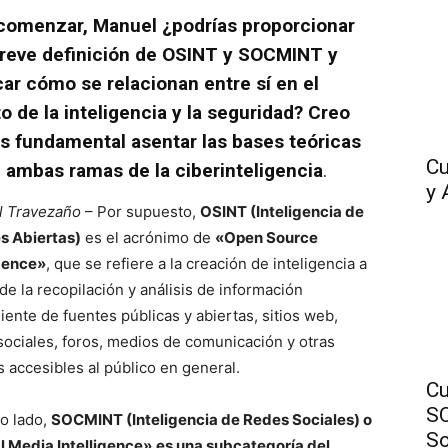
comenzar, Manuel ¿podrías proporcionar
reve definición de OSINT y SOCMINT y
car cómo se relacionan entre sí en el
o de la inteligencia y la seguridad? Creo
s fundamental asentar las bases teóricas
Cu
 ambas ramas de la ciberinteligencia
.
y 
l Travezaño
– Por supuesto,
OSINT (Inteligencia de
s Abiertas)
es el acrónimo de
«Open Source
igence»
, que se refiere a la creación de inteligencia a
de la recopilación y análisis de información
iente de fuentes públicas y abiertas, sitios web,
sociales, foros, medios de comunicación y otras
s accesibles al público en general.
Cu
SO
ro lado,
SOCMINT (Inteligencia de Redes Sociales) o
So
l Media Intelligence»
es una subcategoría del