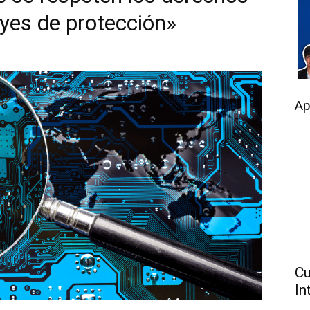
eyes de protección»
Ap
Cu
In