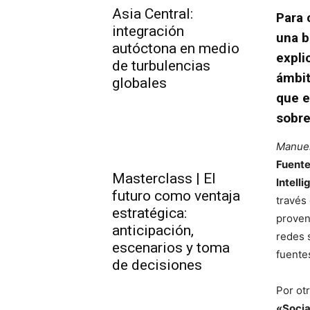
Asia Central:
Para 
integración
una b
autóctona en medio
expli
de turbulencias
ámbit
globales
que e
sobre
Manue
Fuente
Masterclass | El
Intell
futuro como ventaja
través 
estratégica:
proven
anticipación,
redes 
escenarios y toma
fuente
de decisiones
Por ot
«Socia