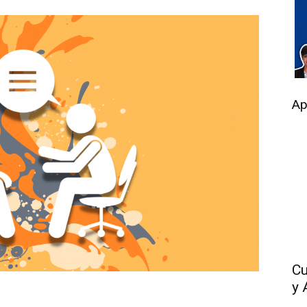
Ap
Cu
y 