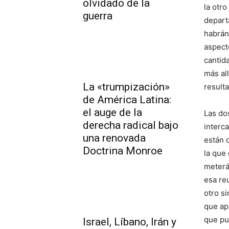
olvidado de la
la otr
guerra
depart
habrán
aspect
cantid
más al
La «trumpización»
result
de América Latina:
el auge de la
Las do
derecha radical bajo
interc
una renovada
están 
Doctrina Monroe
la que 
meterá
esa re
otro s
que ap
que pu
Israel, Líbano, Irán y