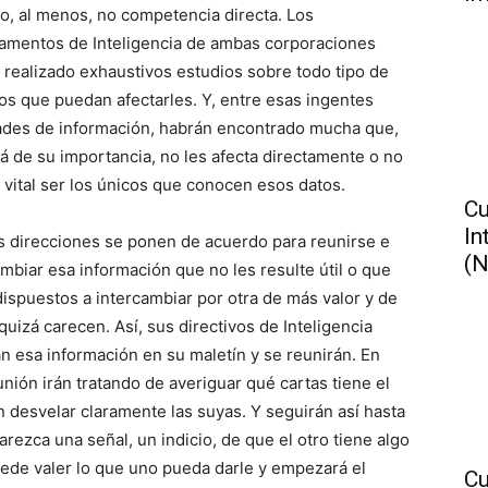
o o, al menos, no competencia directa. Los
amentos de Inteligencia de ambas corporaciones
 realizado exhaustivos estudios sobre todo tipo de
os que puedan afectarles. Y, entre esas ingentes
ades de información, habrán encontrado mucha que,
lá de su importancia, no les afecta directamente o no
a vital ser los únicos que conocen esos datos.
Cu
In
s direcciones se ponen de acuerdo para reunirse e
(N
ambiar esa información que no les resulte útil o que
dispuestos a intercambiar por otra de más valor y de
quizá carecen. Así, sus directivos de Inteligencia
n esa información en su maletín y se reunirán. En
unión irán tratando de averiguar qué cartas tiene el
in desvelar claramente las suyas. Y seguirán así hasta
arezca una señal, un indicio, de que el otro tiene algo
ede valer lo que uno pueda darle y empezará el
Cu