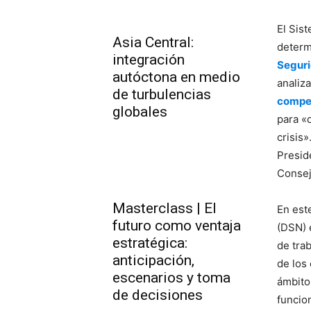
El Sis
Asia Central:
determ
integración
Seguri
autóctona en medio
analiz
de turbulencias
compet
globales
para «d
crisis
Presid
Consej
Masterclass | El
En est
futuro como ventaja
(DSN) 
estratégica:
de tra
anticipación,
de los
escenarios y toma
ámbito
de decisiones
funcio