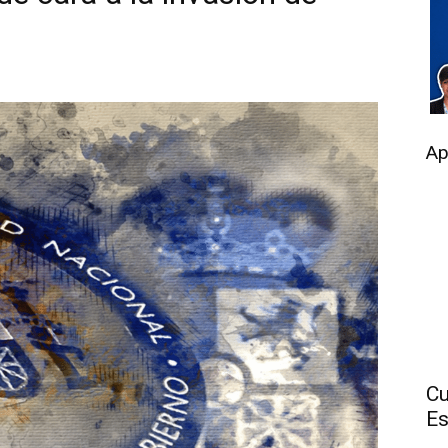
Ap
Cu
Es