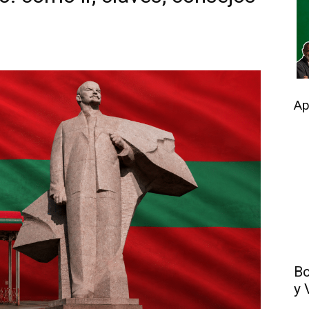
Ap
Bo
y 