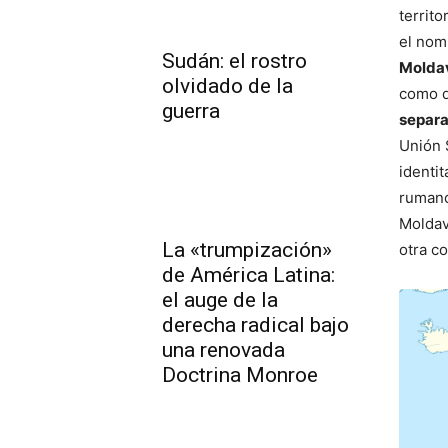
territ
el nom
Sudán: el rostro
Moldav
olvidado de la
como d
guerra
separa
Unión 
identit
rumano
Moldav
La «trumpización»
otra co
de América Latina:
el auge de la
derecha radical bajo
una renovada
Doctrina Monroe