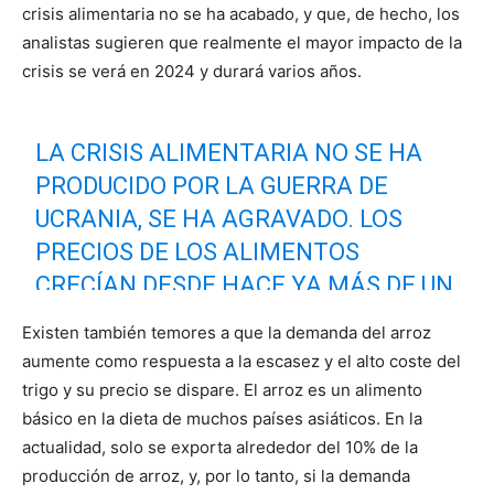
crisis alimentaria no se ha acabado, y que, de hecho, los
analistas sugieren que realmente el mayor impacto de la
crisis se verá en 2024 y durará varios años.
LA CRISIS ALIMENTARIA NO SE HA
PRODUCIDO POR LA GUERRA DE
UCRANIA, SE HA AGRAVADO. LOS
PRECIOS DE LOS ALIMENTOS
CRECÍAN DESDE HACE YA MÁS DE UN
AÑO. MALAS COSECHAS, LOS DAÑOS
Existen también temores a que la demanda del arroz
ECONÓMICOS DE LA PANDEMIA,
aumente como respuesta a la escasez y el alto coste del
PROBLEMAS DE SUMINISTRO,
trigo y su precio se dispare. El arroz es un alimento
PRECIOS DEL COMBUSTIBLE. ESOS
básico en la dieta de muchos países asiáticos. En la
actualidad, solo se exporta alrededor del 10% de la
PROBLEMAS SIGUEN AHÍ.
producción de arroz, y, por lo tanto, si la demanda
PIC.TWITTER.COM/CSEQAJI59I