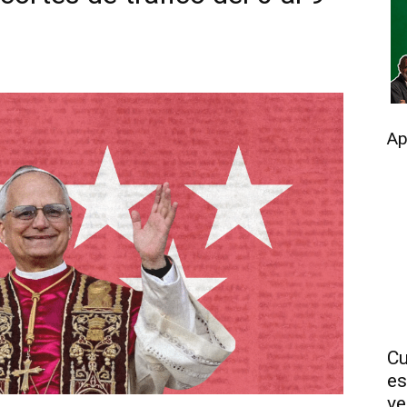
Ap
Cu
es
ve