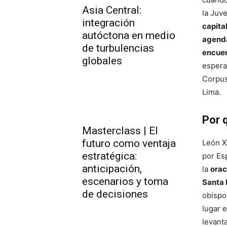
Asia Central:
la Juv
integración
capital
autóctona en medio
agenda
de turbulencias
encuen
globales
espera
Corpus
Lima.
Por 
Masterclass | El
futuro como ventaja
León X
estratégica:
por Esp
anticipación,
la
orac
escenarios y toma
Santa 
de decisiones
obispos
lugar 
levant