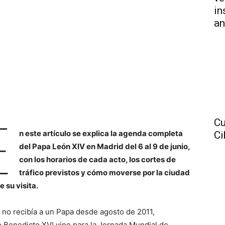
in
an
E
Cu
n este artículo se explica la agenda completa
Ci
del Papa León XIV en Madrid del 6 al 9 de junio,
con los horarios de cada acto, los cortes de
tráfico previstos y cómo moverse por la ciudad
 su visita.
 no recibía a un Papa desde agosto de 2011,
 Benedicto XVI vino para la Jornada Mundial de