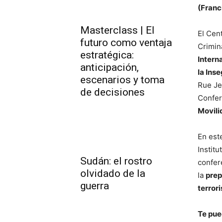
(Franc
Masterclass | El
El Cen
futuro como ventaja
Crimin
estratégica:
Intern
anticipación,
la Ins
escenarios y toma
Rue Je
de decisiones
Confer
Movili
En est
Institu
Sudán: el rostro
confer
olvidado de la
la
prep
guerra
terrori
Te pue