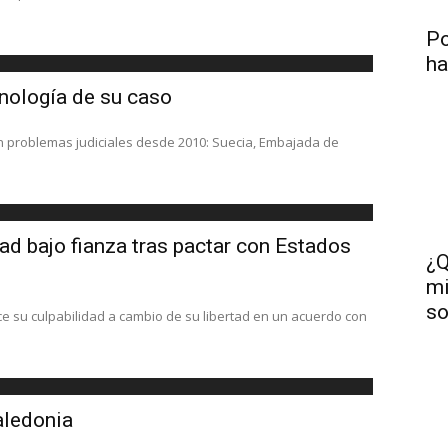
Po
ha
nología de su caso
en problemas judiciales desde 2010: Suecia, Embajada de
ad bajo fianza tras pactar con Estados
¿Q
mi
so
e su culpabilidad a cambio de su libertad en un acuerdo con
aledonia