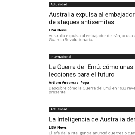
Actualidad
Australia expulsa al embajador 
de ataques antisemitas
LISA News
Australia expulsa al embajador de Irán, acusa a
Guardia Revolucionaria.
Internacional
La Guerra del Emú: cómo unas av
lecciones para el futuro
Artiom Vnebreaci Popa
Descubre cómo la Guerra del Emú en 1932 reveló
presente.
Actualidad
La Inteligencia de Australia de
LISA News
El jefe de la Inteligencia anunció que tres o 