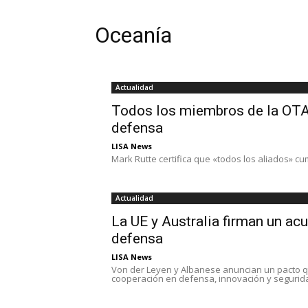
Oceanía
Actualidad
Todos los miembros de la OTA
defensa
LISA News
Mark Rutte certifica que «todos los aliados» cu
Actualidad
La UE y Australia firman un ac
defensa
LISA News
Von der Leyen y Albanese anuncian un pacto q
cooperación en defensa, innovación y segurida