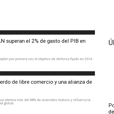
N superan el 2% de gasto del PIB en
Ú
mplen por primera vez el objetivo de defensa fijado en 2014.
uerdo de libre comercio y una alianza de
ue elimina más del 98% de aranceles mutuos y refuerza la
d global.
Po
de