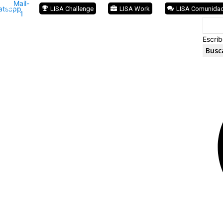
Mail-
atsapp
LISA Challenge
LISA Work
LISA Comunida
1
Escrib
Busc