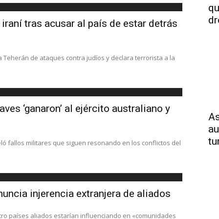
qu
dr
iraní tras acusar al país de estar detrás
 Teherán de ataques contra judíos y declara terrorista a la
es ‘ganaron’ al ejército australiano y
As
au
tu
 fallos militares que siguen resonando en los conflictos del
nuncia injerencia extranjera de aliados
cuatro países aliados estarían influenciando en «comunidades