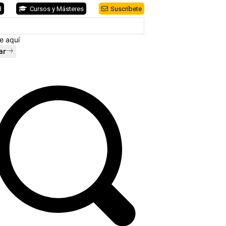
d
Cursos y Másteres
Suscríbete
e aquí
ar