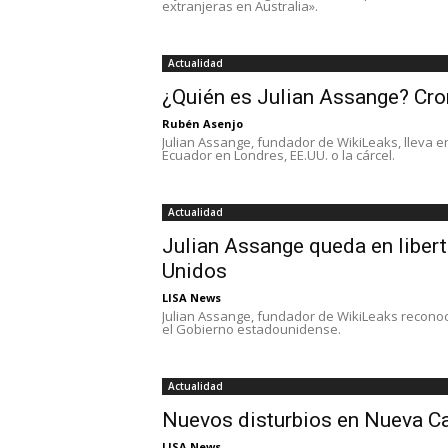
extranjeras en Australia».
Actualidad
¿Quién es Julian Assange? Cro
Rubén Asenjo
Julian Assange, fundador de WikiLeaks, lleva 
Ecuador en Londres, EE.UU. o la cárcel.
Actualidad
Julian Assange queda en libert
Unidos
LISA News
Julian Assange, fundador de WikiLeaks reconoc
el Gobierno estadounidense.
Actualidad
Nuevos disturbios en Nueva C
LISA News