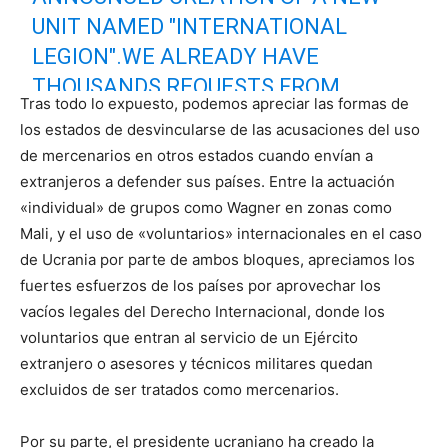
UNIT NAMED "INTERNATIONAL
LEGION".WE ALREADY HAVE
THOUSANDS REQUESTS FROM
Tras todo lo expuesto, podemos apreciar las formas de
FOREIGNERS, WHO WANT TO JOIN
los estados de desvincularse de las acusaciones del uso
THE RESISTANCE TO THE 🇷🇺
de mercenarios en otros estados cuando envían a
OCCUPIERS AND PROTECT THE
extranjeros a defender sus países. Entre la actuación
WORLD SECURITY FROM PUTIN
«individual» de grupos como Wagner en zonas como
Mali, y el uso de «voluntarios» internacionales en el caso
REGIME"-HANNA MALIAR – DEPUTY
de Ucrania por parte de ambos bloques, apreciamos los
MINISTER OF DEFENCE
fuertes esfuerzos de los países por aprovechar los
vacíos legales del Derecho Internacional, donde los
— Defense of Ukraine (@DefenceU)
February 28,
2022
voluntarios que entran al servicio de un Ejército
extranjero o asesores y técnicos militares quedan
excluidos de ser tratados como mercenarios.
Por su parte, el presidente ucraniano ha creado la