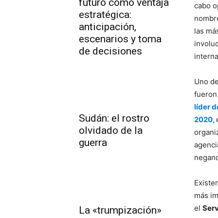
futuro como ventaja
cabo o
estratégica:
nombre
anticipación,
las má
escenarios y toma
involu
de decisiones
intern
Uno de
fueron
líder 
Sudán: el rostro
2020,
olvidado de la
organi
guerra
agenci
negand
Existen
más im
el
Serv
La «trumpización»