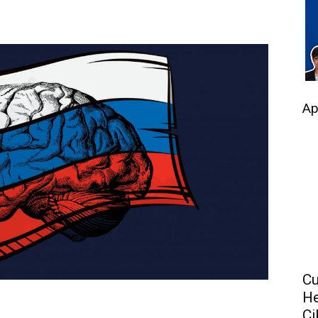
Ap
Cu
He
Ci