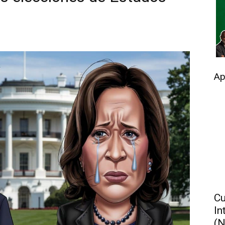
Ap
Cu
In
(N