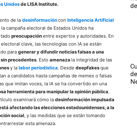
s Unidos
de LISA Institute.
de
ento de la
desinformación
con
Inteligencia Artificial
 la campaña electoral de Estados Unidos ha
rtado
preocupación
entre expertos y autoridades. En
electoral clave, las tecnologías con IA se están
ando para
generar y difundir noticias falsas a una
 sin precedentes
. Esto
amenaza
la integridad de las
Cu
iones
y la
labor periodística
. Desde
deepfakes
que
de
tan a candidatos hasta campañas de memes o falsas
N
as que imitan voces, la IA se ha convertido en una
sa herramienta para manipular la opinión pública
.
rtículo examinará cómo la
desinformación impulsada
 está afectando las elecciones estadounidenses, a la
ción social
, y las medidas que se están tomando
ontrarrestar esta amenaza.