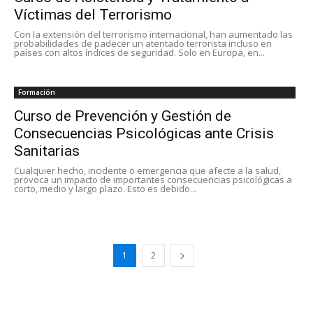
Víctimas del Terrorismo
Con la extensión del terrorismo internacional, han aumentado las
probabilidades de padecer un atentado terrorista incluso en
países con altos índices de seguridad. Solo en Europa, en...
Formación
Curso de Prevención y Gestión de
Consecuencias Psicológicas ante Crisis
Sanitarias
Cualquier hecho, incidente o emergencia que afecte a la salud,
provoca un impacto de importantes consecuencias psicológicas a
corto, medio y largo plazo. Esto es debido...
1
2