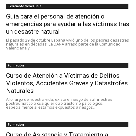
Terremoto Venezuela
Guía para el personal de atención o
emergencias para ayudar a las víctimas tras
un desastre natural
El pasado 29 de octubre España vivió uno de los peores desastres
naturales en décadas. La DANA arrasó parte de la Comunidad
Valenciana y...
Formación
Curso de Atención a Víctimas de Delitos
Violentos, Accidentes Graves y Catástrofes
Naturales
A lo largo de nuestra vida, existe el riesgo de sufrir estrés
postraumático o cualquier otro trastorno psicológico,
especialmente si estamos expuestos a riesgos...
Formación
Curso de Asistencia y Tratamiento a