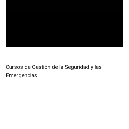
Formación
Curso de Prevención y Seguridad para
Zonas Hostiles o de Guerra (Nivel 1)
Daniel Iriarte
Cursos de Gestión de la Seguridad y las
Emergencias