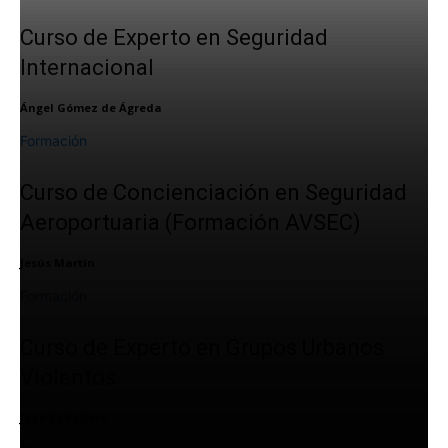
Curso de Experto en Seguridad
Internacional
Ángel Gómez de Ágreda
Formación
Curso de Concienciación en Seguridad
Aeroportuaria (Formación AVSEC)
Jesús Martín
Formación
Curso de Experto en Grupos Urbanos
Violentos
Joan Caballero