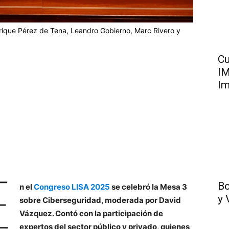
rique Pérez de Tena, Leandro Gobierno, Marc Rivero y
Cu
IM
Im
E
Bo
n el
Congreso LISA 2025
se celebró la Mesa 3
y 
sobre Ciberseguridad, moderada por David
Vázquez. Contó con la participación de
expertos del sector público y privado, quienes