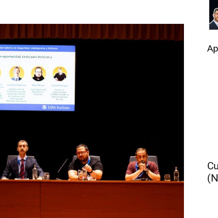
Ap
Cu
(N