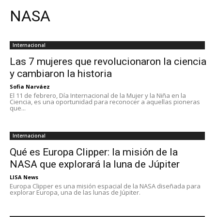
NASA
Internacional
Las 7 mujeres que revolucionaron la ciencia
y cambiaron la historia
Sofia Narváez
El 11 de febrero, Día Internacional de la Mujer y la Niña en la
Ciencia, es una oportunidad para reconocer a aquellas pioneras
que...
Internacional
Qué es Europa Clipper: la misión de la
NASA que explorará la luna de Júpiter
LISA News
Europa Clipper es una misión espacial de la NASA diseñada para
explorar Europa, una de las lunas de Júpiter.