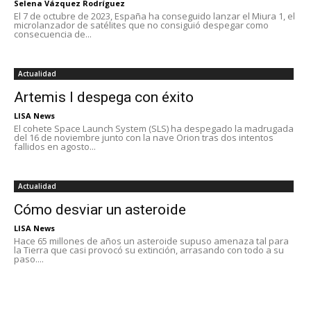
Selena Vázquez Rodríguez
El 7 de octubre de 2023, España ha conseguido lanzar el Miura 1, el
microlanzador de satélites que no consiguió despegar como
consecuencia de...
Actualidad
Artemis I despega con éxito
LISA News
El cohete Space Launch System (SLS) ha despegado la madrugada
del 16 de noviembre junto con la nave Orion tras dos intentos
fallidos en agosto...
Actualidad
Cómo desviar un asteroide
LISA News
Hace 65 millones de años un asteroide supuso amenaza tal para
la Tierra que casi provocó su extinción, arrasando con todo a su
paso....