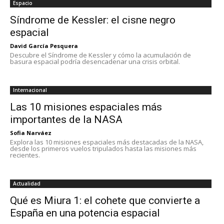
Espacio
Síndrome de Kessler: el cisne negro
espacial
David García Pesquera
Descubre el Síndrome de Kessler y cómo la acumulación de
basura espacial podría desencadenar una crisis orbital.
Internacional
Las 10 misiones espaciales más
importantes de la NASA
Sofia Narváez
Explora las 10 misiones espaciales más destacadas de la NASA,
desde los primeros vuelos tripulados hasta las misiones más
recientes.
Actualidad
Qué es Miura 1: el cohete que convierte a
España en una potencia espacial