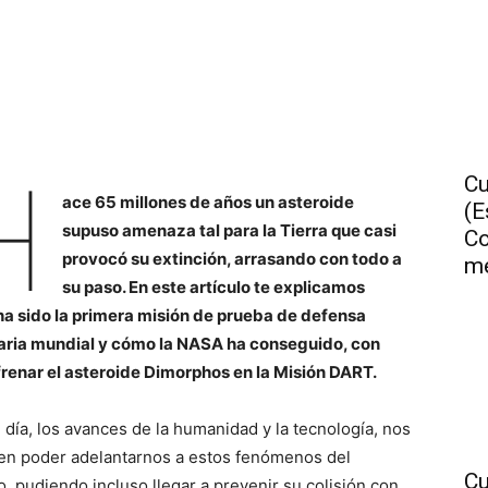
H
Cu
ace 65 millones de años un asteroide
(E
supuso amenaza tal para la Tierra que casi
Co
provocó su extinción, arrasando con todo a
me
su paso.
En este artículo te explicamos
a sido la primera misión de prueba de defensa
aria mundial y cómo la NASA ha conseguido, con
 frenar el asteroide Dimorphos en la Misión DART.
 día, los avances de la humanidad y la tecnología, nos
en poder adelantarnos a estos fenómenos del
Cu
o, pudiendo incluso llegar a prevenir su colisión con