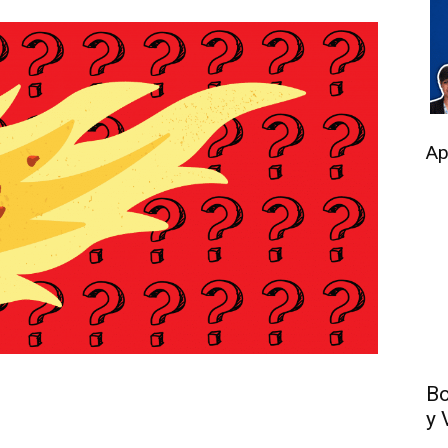
Ap
Bo
y 