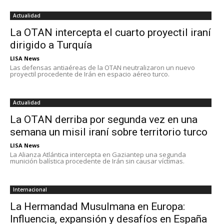
Actualidad
La OTAN intercepta el cuarto proyectil iraní
dirigido a Turquía
LISA News
Las defensas antiaéreas de la OTAN neutralizaron un nuevo
proyectil procedente de Irán en espacio aéreo turco.
Actualidad
La OTAN derriba por segunda vez en una
semana un misil iraní sobre territorio turco
LISA News
La Alianza Atlántica intercepta en Gaziantep una segunda
munición balística procedente de Irán sin causar víctimas.
Internacional
La Hermandad Musulmana en Europa:
Influencia, expansión y desafíos en España