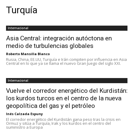
Turquía
Internacional
Asia Central: integración autóctona en
medio de turbulencias globales
Roberto Mansilla Blanco
Rusia, China, EE.UU, Turquía e Irán compiten por influencia en Asia
Central en lo que ya se llama el nuevo Gran Juego del siglo XXI.
Internacional
Vuelve el corredor energético del Kurdistán:
los kurdos turcos en el centro de la nueva
geopolítica del gas y el petróleo
Inés Calzada Espuny
El corredor energético del Kurdistán gana peso tras la crisis en
Ormuz y sitúa a Turquía, Irak y los kurdos en el centro del
suministro a Europa