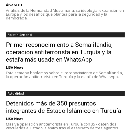
Álvaro C.I
Análisis de la Hermandad Musulmana, su ideología, expansión en
Europa y los desafíos que plantea para la seguridad y la
democracia.
Boletín Semanal
Primer reconocimiento a Somalilandia,
operación antiterrorista en Turquía y la
estafa más usada en WhatsApp
LISA News
Esta semana hablamos sobre el reconocimiento de Somalilandia,
la operación antiterrorista en Turquía y la estafa de WhatsApp.
Actualidad
Detenidos más de 350 presuntos
integrantes de Estado Islámico en Turquía
LISA News
Masiva operación antiterrorista en Turquía con 357 detenidos
vinculados al Estado Islámico tras el asesinato de tres agentes.