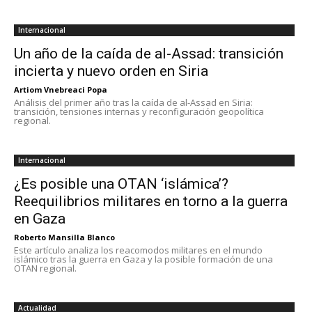
Internacional
Un año de la caída de al-Assad: transición
incierta y nuevo orden en Siria
Artiom Vnebreaci Popa
Análisis del primer año tras la caída de al-Assad en Siria:
transición, tensiones internas y reconfiguración geopolítica
regional.
Internacional
¿Es posible una OTAN ‘islámica’?
Reequilibrios militares en torno a la guerra
en Gaza
Roberto Mansilla Blanco
Este artículo analiza los reacomodos militares en el mundo
islámico tras la guerra en Gaza y la posible formación de una
OTAN regional.
Actualidad