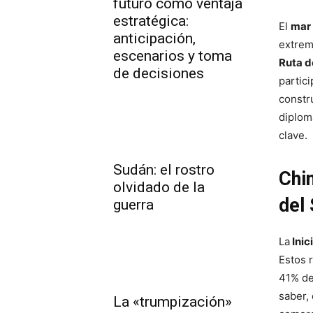
futuro como ventaja
estratégica:
El
mar
anticipación,
extrem
escenarios y toma
Ruta d
de decisiones
partic
constr
diplom
clave.
Sudán: el rostro
Chi
olvidado de la
del
guerra
La
Inic
Estos 
41% de
saber,
La «trumpización»