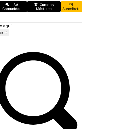
LISA
Cursos y
Comunidad
Másteres
Suscríbete
e aquí
ar