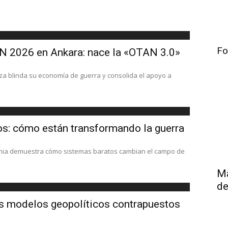
Fo
N 2026 en Ankara: nace la «OTAN 3.0»
nza blinda su economía de guerra y consolida el apoyo a
os: cómo están transformando la guerra
ania demuestra cómo sistemas baratos cambian el campo de
Má
de
os modelos geopolíticos contrapuestos