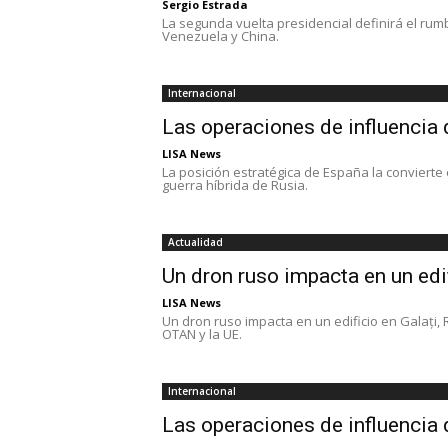
Sergio Estrada
La segunda vuelta presidencial definirá el rum
Venezuela y China.
Internacional
Las operaciones de influencia
LISA News
La posición estratégica de España la convierte 
guerra híbrida de Rusia.
Actualidad
Un dron ruso impacta en un edi
LISA News
Un dron ruso impacta en un edificio en Galați
OTAN y la UE.
Internacional
Las operaciones de influencia 