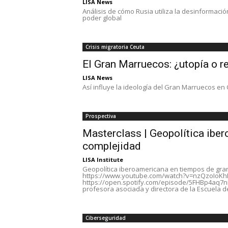
LISA News
Análisis de cómo Rusia utiliza la desinformación
poder global
Crisis migratoria Ceuta
El Gran Marruecos: ¿utopía o r
LISA News
Así influye la ideología del Gran Marruecos en C
Prospectiva
Masterclass | Geopolítica ibe
complejidad
LISA Institute
Geopolítica iberoamericana en tiempos de gran
https://www.youtube.com/watch?v=nzQzoIoKh
https://open.spotify.com/episode/5FHBp4aq7n
profesora asociada y directora de la Escuela d
Ciberseguridad