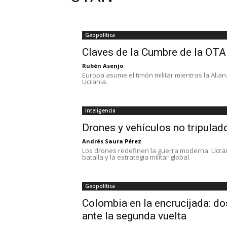
Geopolítica
Claves de la Cumbre de la OTA
Rubén Asenjo
Europa asume el timón militar mientras la Alia
Ucrania.
Inteligencia
Drones y vehículos no tripulad
Andrés Saura Pérez
Los drones redefinen la guerra moderna. Ucr
batalla y la estrategia militar global.
Geopolítica
Colombia en la encrucijada: d
ante la segunda vuelta