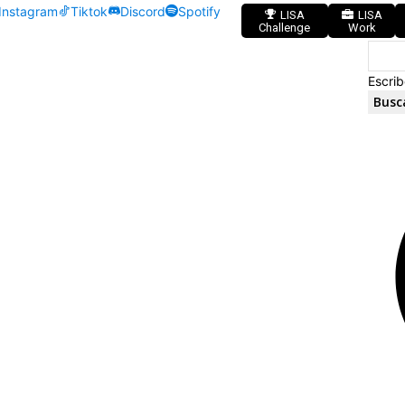
Instagram
Tiktok
Discord
Spotify
LISA
LISA
Challenge
Work
Escrib
Busc