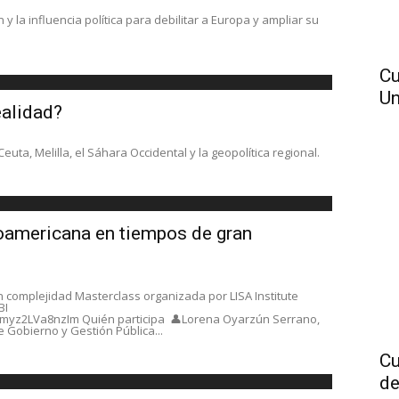
 y la influencia política para debilitar a Europa y ampliar su
Cu
Un
ealidad?
euta, Melilla, el Sáhara Occidental y la geopolítica regional.
roamericana en tiempos de gran
 complejidad Masterclass organizada por LISA Institute
BI
myz2LVa8nzIm Quién participa 👤Lorena Oyarzún Serrano,
e Gobierno y Gestión Pública...
Cu
de