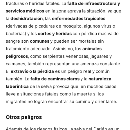
fracturas o heridas fatales. La
falta de infraestructura y
servicios médicos
en la zona agrava la situación, ya que
la
deshidratación
, las
enfermedades tropicales
(derivadas de picaduras de mosquito, algunos virus o
bacterias) y los
cortes y heridas
con pérdida masiva de
sangre son
comunes
y pueden ser mortales sin
tratamiento adecuado. Asimismo, los
animales
peligrosos
, como serpientes venenosas, jaguares y
caimanes, también representan una amenaza constante
.
El
extravío o la pérdida
es un peligro real y común
también. La
falta de caminos claros
y la
naturaleza
laberíntica
de la selva provoca que, en muchos casos,
lleve a situaciones fatales como la muerte si los
migrantes no logran encontrar su camino y orientarse.
Otros peligros
Además de los riesgos físicos, la selva del Darién es un