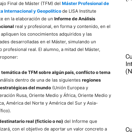
bajo Final de Máster (TFM) del
Máster Profesional de
ta Internacional y Geopolítico
de LISA Institute
te en la elaboración de un
Informe de Análisis
acional
real y profesional, en forma y contenido, en el
 apliquen los conocimientos adquiridos y las
dades desarrolladas en el Máster, simulando un
 profesional real. El alumno, a mitad del Máster,
Cu
roponer:
In
(N
 temática de TFM sobre algún país, conflicto o tema
análisis dentro de una de las siguientes
regiones
estratégicas del mundo
(Unión Europea y
eración Rusa, Oriente Medio y África, Oriente Medio y
ica, América del Norte y América del Sur y Asia-
fico).
estinatario real (ficticio o no)
del Informe que
izará, con el objetivo de aportar un valor concreto a
Cu