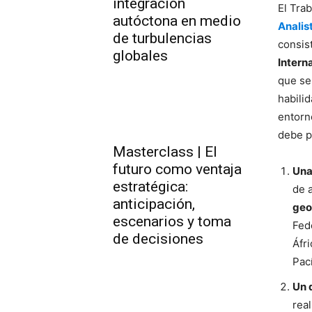
integración
El Tra
autóctona en medio
Analis
de turbulencias
consis
globales
Intern
que se
habili
entorno
debe p
Masterclass | El
futuro como ventaja
Una
estratégica:
de 
anticipación,
geo
escenarios y toma
Fed
de decisiones
Áfr
Pací
Un d
real