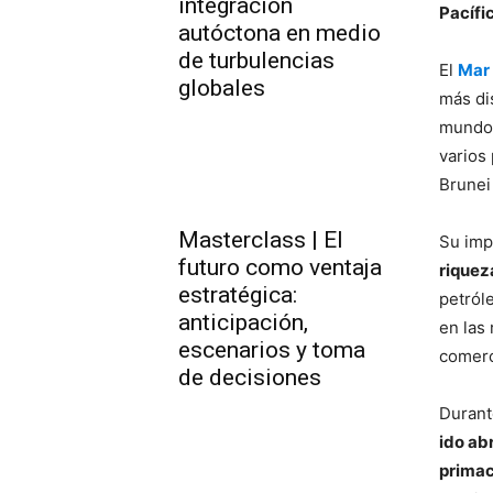
integración
Pacífic
autóctona en medio
de turbulencias
El
Mar
globales
más di
mundo,
varios 
Brunei
Masterclass | El
Su imp
futuro como ventaja
riquez
estratégica:
petról
anticipación,
en las
escenarios y toma
comerc
de decisiones
Durant
ido ab
primací