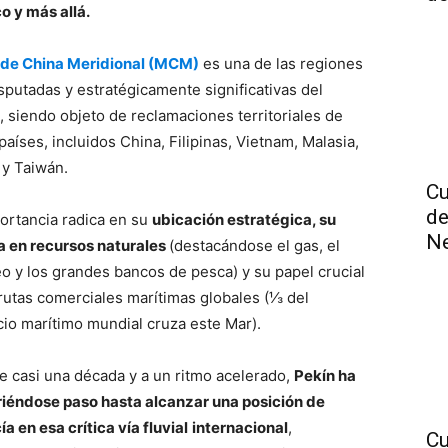
o y más allá.
 de China Meridional (MCM)
es una de las regiones
sputadas y estratégicamente significativas del
 siendo objeto de reclamaciones territoriales de
países, incluidos China, Filipinas, Vietnam, Malasia,
 y Taiwán.
Cu
de
ortancia radica en su
ubicación estratégica, su
N
a en recursos naturales
(destacándose el gas, el
eo y los grandes bancos de pesca) y su papel crucial
 rutas comerciales marítimas globales (⅓ del
io marítimo mundial cruza este Mar).
e casi una década y a un ritmo acelerado,
Pekín ha
riéndose paso hasta alcanzar una posición de
a en esa crítica vía fluvial
internacional
,
Cu