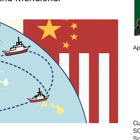
Ap
Cu
SO
So