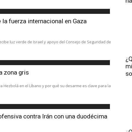
ha
e la fuerza internacional en Gaza
recibe luz verde de Israel y apoyo del Consejo de Seguridad de
¿Q
mi
a zona gris
so
Hezbolá en el Líbano y por qué su desarme es clave para la
 ofensiva contra Irán con una duodécima