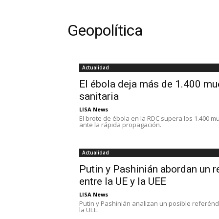
Geopolítica
Actualidad
El ébola deja más de 1.400 mu
sanitaria
LISA News
El brote de ébola en la RDC supera los 1.400 m
ante la rápida propagación.
Actualidad
Putin y Pashinián abordan un 
entre la UE y la UEE
LISA News
Putin y Pashinián analizan un posible referé
la UEE.