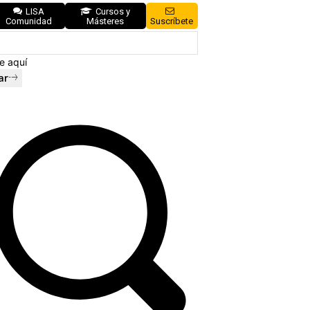
LISA
Cursos y
Comunidad
Másteres
Suscríbete
e aquí
ar