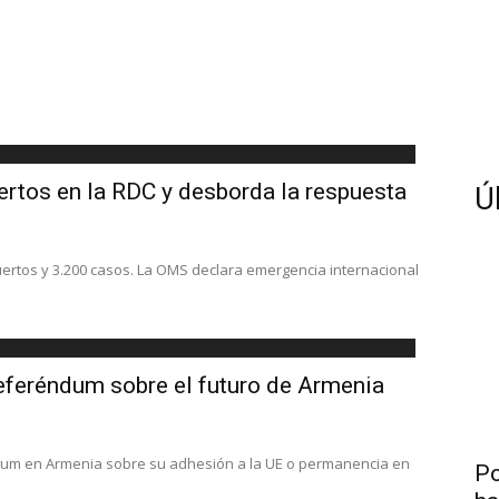
ertos en la RDC y desborda la respuesta
Ú
uertos y 3.200 casos. La OMS declara emergencia internacional
referéndum sobre el futuro de Armenia
ndum en Armenia sobre su adhesión a la UE o permanencia en
Po