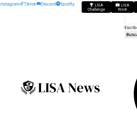
Instagram
Tiktok
Discord
Spotify
LISA
LISA
Challenge
Work
Escrib
Busc