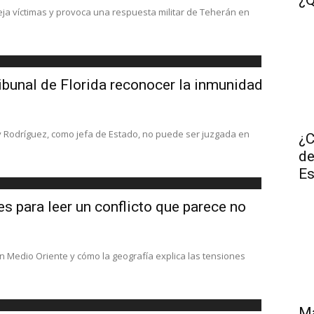
¿Q
eja víctimas y provoca una respuesta militar de Teherán en
ribunal de Florida reconocer la inmunidad
y Rodríguez, como jefa de Estado, no puede ser juzgada en
¿C
de
Es
ves para leer un conflicto que parece no
en Medio Oriente y cómo la geografía explica las tensiones
Ma