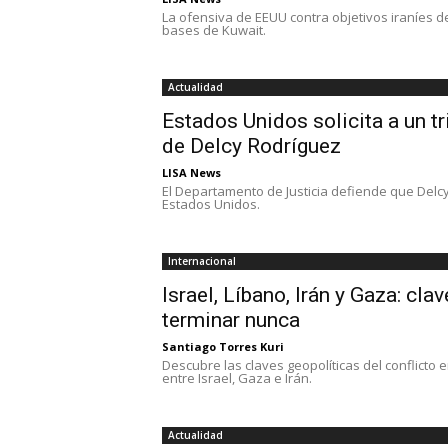
La ofensiva de EEUU contra objetivos iraníes d
bases de Kuwait.
Actualidad
Estados Unidos solicita a un t
de Delcy Rodríguez
LISA News
El Departamento de Justicia defiende que Delc
Estados Unidos.
Internacional
Israel, Líbano, Irán y Gaza: cla
terminar nunca
Santiago Torres Kuri
Descubre las claves geopolíticas del conflicto 
entre Israel, Gaza e Irán.
Actualidad