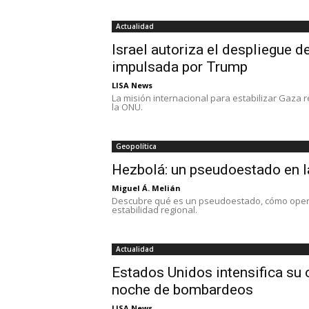
Actualidad
Israel autoriza el despliegue d
impulsada por Trump
LISA News
La misión internacional para estabilizar Gaza 
la ONU.
Geopolítica
Hezbolá: un pseudoestado en l
Miguel Á. Melián
Descubre qué es un pseudoestado, cómo opera 
estabilidad regional.
Actualidad
Estados Unidos intensifica su
noche de bombardeos
LISA News