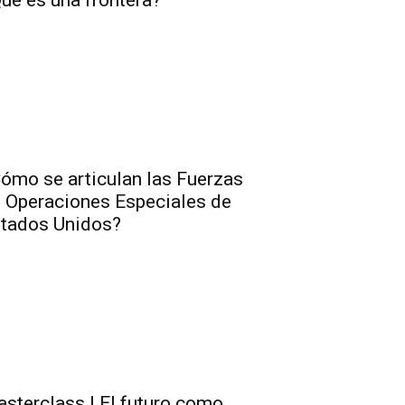
ué es una frontera?
ómo se articulan las Fuerzas
 Operaciones Especiales de
tados Unidos?
sterclass | El futuro como