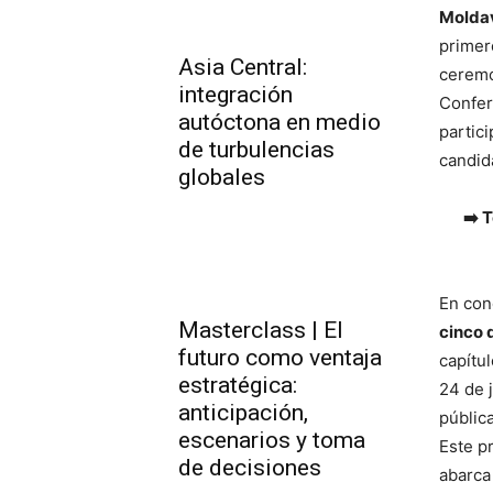
Molda
primer
Asia Central:
ceremo
integración
Confer
autóctona en medio
partic
de turbulencias
candid
globales
➡️ 
En con
Masterclass | El
cinco 
futuro como ventaja
capítu
estratégica:
24 de j
anticipación,
pública
escenarios y toma
Este p
de decisiones
abarca