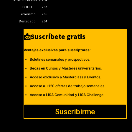
DDHH
267
Terrorismo
266
Destacado
264
📩Suscríbete gratis
Ventajas exclusivas para suscriptores:
Boletines semanales y prospectivos.
Becas en Cursos y Másteres universitarios.
Acceso exclusivo a Masterclass y Eventos.
Acceso a +120 ofertas de trabajo semanales.
Acceso a LISA Comunidad y LISA Challenge.
Suscribirme