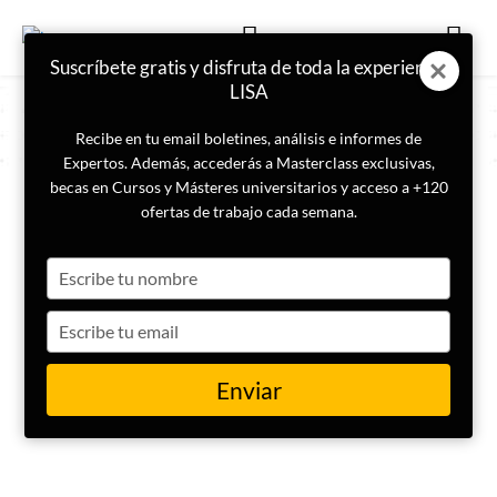
Suscríbete gratis y disfruta de toda la experiencia
LISA
Recibe en tu email boletines, análisis e informes de
Expertos. Además, accederás a Masterclass exclusivas,
becas en Cursos y Másteres universitarios y acceso a +120
COLABORADOR
ofertas de trabajo cada semana.
Ana Aguilera
Type
your
name
Type
your
email
Enviar