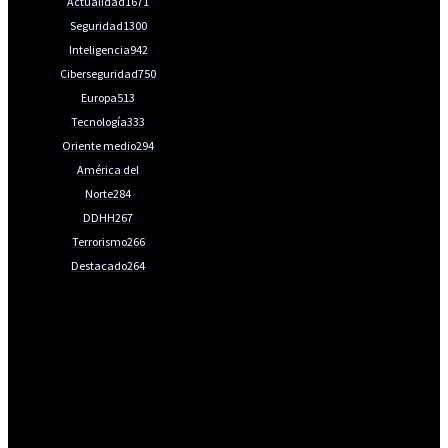
Actualidad
1671
Seguridad
1300
Inteligencia
942
Ciberseguridad
750
Europa
513
Tecnología
333
Oriente medio
294
América del
Norte
284
DDHH
267
Terrorismo
266
Destacado
264
📩Suscríbete gratis
Ventajas exclusivas para suscriptores:
Boletines semanales y prospectivos.
Becas en Cursos y Másteres universitarios.
Acceso exclusivo a Masterclass y Eventos.
Acceso a +120 ofertas de trabajo semanales.