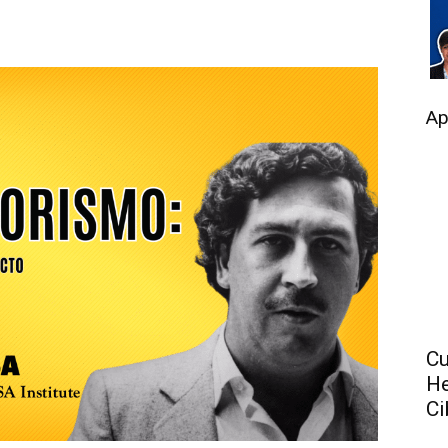
Ap
Cu
He
Ci