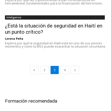
Explora por qué las criptomonedas están convirtiéndose en
herramientas fundamentales para la financiación del terrorismo.
Inteligencia
¿Está la situación de seguridad en Haití en
un punto crítico?
Lorena Peña
Explora por qué la seguridad en Haití está en uno de sus peores
momentos y cómo la MSS puede exacerbar la situación securitaria.
2
3
4
Formación recomendada