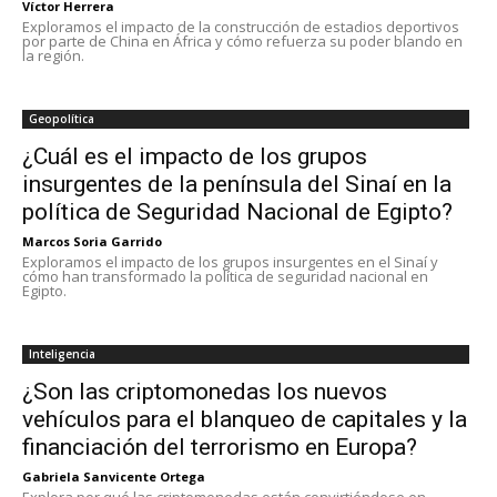
Víctor Herrera
Exploramos el impacto de la construcción de estadios deportivos
por parte de China en África y cómo refuerza su poder blando en
la región.
Geopolítica
¿Cuál es el impacto de los grupos
insurgentes de la península del Sinaí en la
política de Seguridad Nacional de Egipto?
Marcos Soria Garrido
Exploramos el impacto de los grupos insurgentes en el Sinaí y
cómo han transformado la política de seguridad nacional en
Egipto.
Inteligencia
¿Son las criptomonedas los nuevos
vehículos para el blanqueo de capitales y la
financiación del terrorismo en Europa?
Gabriela Sanvicente Ortega