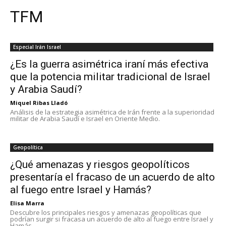
TFM
Especial Irán Israel
¿Es la guerra asimétrica iraní más efectiva
que la potencia militar tradicional de Israel
y Arabia Saudí?
Miquel Ribas Lladó
Análisis de la estrategia asimétrica de Irán frente a la superioridad
militar de Arabia Saudí e Israel en Oriente Medio.
Geopolítica
¿Qué amenazas y riesgos geopolíticos
presentaría el fracaso de un acuerdo de alto
al fuego entre Israel y Hamás?
Elisa Marra
Descubre los principales riesgos y amenazas geopolíticas que
podrían surgir si fracasa un acuerdo de alto al fuego entre Israel y
Hamás.