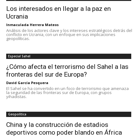
Los interesados en llegar a la paz en
Ucrania
Inmaculada Herrera Mateos
Análisis de los actores clave y los intereses estratégicos detrás del
conflicto en Ucrania, con un enfoque en sus implicaciones
geopolíticas.
Especial Sahel
¿Cómo afecta el terrorismo del Sahel a las
fronteras del sur de Europa?
David García Pesquera
El Sahel se ha convertido en un foco de terrorismo que amenaza
la seguridad de las fronteras sur de Europa, con grupos
yihadistas.
Geopolítica
China y la construcción de estadios
deportivos como poder blando en África