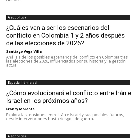
Geopolítica
¿Cuáles van a ser los escenarios del
conflicto en Colombia 1 y 2 años después
de las elecciones de 2026?
Santiago Vega Villa
Análisis de los posibles escenarios del conflicto en Colombia tras
las elecciones de 2026, influenciados por su historia y la gestión
actual.
Especial Irán Israel
¿Cómo evolucionará el conflicto entre Irán e
Israel en los próximos años?
Francy Morente
Explora las tensiones entre Irán e Israel y sus posibles futuros,
desde intervenciones hasta riesgos de guerra.
Geopolítica