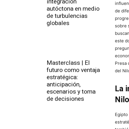
integración
influe
autóctona en medio
de dif
de turbulencias
progre
globales
sobre 
buscan
este d
pregun
econom
Masterclass | El
Presa 
futuro como ventaja
del Nil
estratégica:
anticipación,
La 
escenarios y toma
Nil
de decisiones
Egipto
estrat