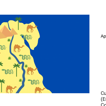
Ap
Cu
(E
Co