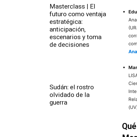
Masterclass | El
Edu
futuro como ventaja
Ana
estratégica:
(UR
anticipación,
con
escenarios y toma
com
de decisiones
Ana
Mar
LIS
Cie
Sudán: el rostro
Int
olvidado de la
Rel
guerra
(UV
Qué