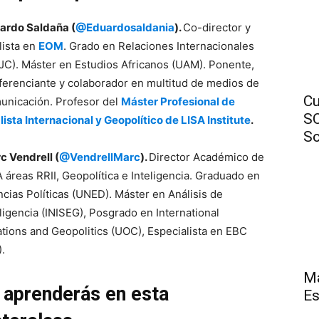
ardo Saldaña
(
@Eduardosaldania
).
Co-director y
lista en
EOM
. Grado en Relaciones Internacionales
JC). Máster en Estudios Africanos (UAM). Ponente,
ferenciante y colaborador en multitud de medios de
Cu
unicación. Profesor del
Máster Profesional de
SO
lista Internacional y Geopolítico de LISA Institute
.
So
c Vendrell (
@VendrellMarc
)
.
Director Académico de
A áreas RRII, Geopolítica e Inteligencia. Graduado en
ncias Políticas (UNED). Máster en Análisis de
eligencia (INISEG), Posgrado en International
ations and Geopolitics (UOC), Especialista en EBC
).
Má
 aprenderás en esta
Es