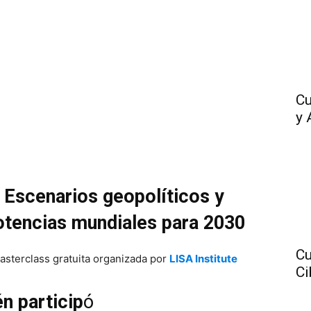
Cu
y 
Escenarios geopolíticos y
otencias mundiales para 2030
Cu
asterclass gratuita organizada por
LISA Institute
Ci
n particip
ó