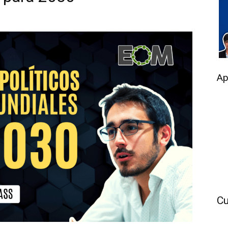
Ap
Cu