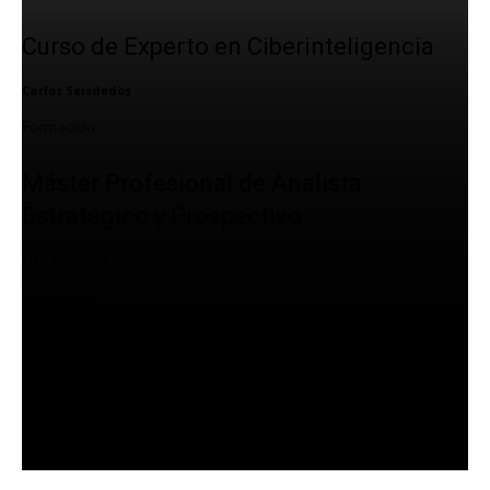
Curso de Experto en Ciberinteligencia
Carlos Seisdedos
Formación
Máster Profesional de Analista
Estratégico y Prospectivo
LISA Institute
Formación
Curso de Experto en Análisis de
Inteligencia
Gerard Marín