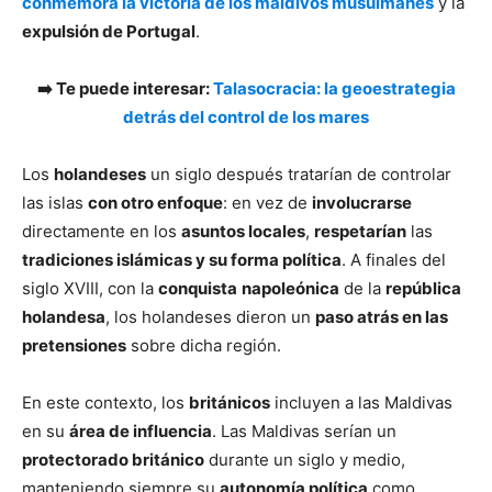
conmemora la victoria de los maldivos musulmanes
y la
expulsión de Portugal
.
➡️ Te puede interesar:
Talasocracia: la geoestrategia
detrás del control de los mares
Los
holandeses
un siglo después tratarían de controlar
las islas
con otro enfoque
: en vez de
involucrarse
directamente en los
asuntos locales
,
respetarían
las
tradiciones islámicas y su forma política
. A finales del
siglo XVIII, con la
conquista
napoleónica
de la
república
holandesa
, los holandeses dieron un
paso atrás en las
pretensiones
sobre dicha región.
En este contexto, los
británicos
incluyen a las Maldivas
en su
área de influencia
. Las Maldivas serían un
protectorado británico
durante un siglo y medio,
manteniendo siempre su
autonomía política
como