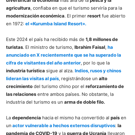
diversificar la economía
más allá de la
pesca y la
agricultura
, confiaba en que el turismo serviría para la
modernización económica
. El primer
resort
fue abierto
en 1972:
el
«
Kurumba Island Resort
»
.
Este 2024 el país ha recibido más de
1,8 millones de
turistas
. El ministro de turismo,
Ibrahim Faisal
,
ha
anunciado en X recientemente que se ha superado la
cifra de visitantes del año anterior
, por lo que la
industria turística
sigue al alza.
Indios, rusos y chinos
lideran las visitas al país
, registrándose un
alto
crecimiento
del turismo chino por el
reforzamiento de
las relaciones
entre ambos países. No obstante, la
industria del turismo es un
arma de doble filo.
La
dependencia
hacia el mismo ha convertido al
país
en
un
actor vulnerable a hechos externos disruptivos
:
la
pandemia de COVID-19
y la
guerra de Ucrania
llevaron