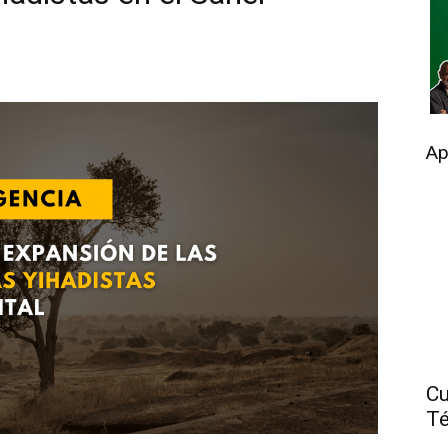
Ap
Cu
Té