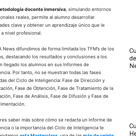
etodología docente inmersiva
, simulando entornos
ionales reales, permite al alumno desarrollar
dades clave y obtener un aprendizaje único que le
 a nivel profesional.
A News difundimos de forma limitada los TFM’s de los
Cu
s, destacando los resultados y conclusiones a los
de
n llegado los alumnos en sus Informes de
N
encia. Por tanto, no se muestran todas las fases
das del Ciclo de Inteligencia: Fase de Dirección y
icación, Fase de Obtención, Fase de Tratamiento de la
ación, Fase de Análisis, Fase de Difusión y Fase de
limentación.
eres saber más sobre cómo se redacta un Informe de
Cu
encia o la importancia del Ciclo de Inteligencia te
He
endamos
esta Masterclass
, una de las
más de veinte