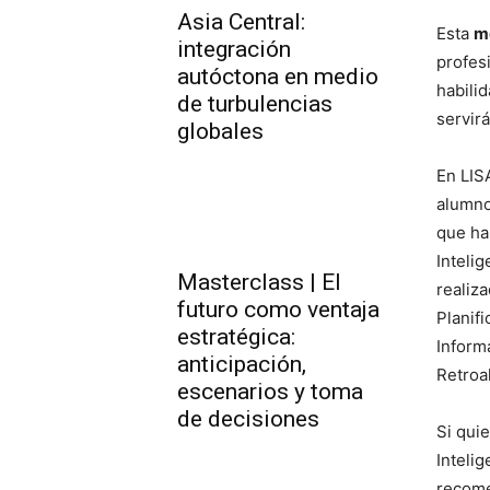
Asia Central:
Esta
m
integración
profes
autóctona en medio
habili
de turbulencias
servirá
globales
En LIS
alumno
que ha
Intelig
Masterclass | El
realiza
futuro como ventaja
Planif
estratégica:
Inform
anticipación,
Retroa
escenarios y toma
de decisiones
Si qui
Intelig
recom