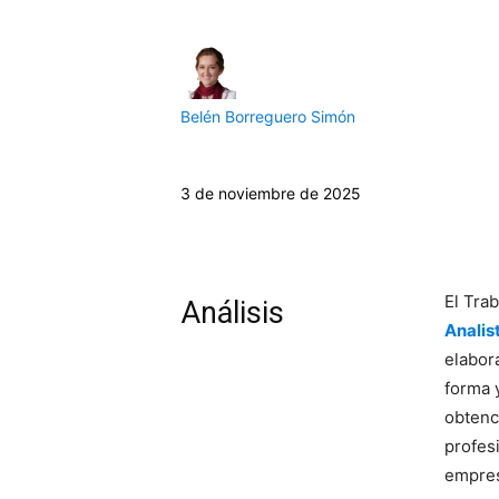
Belén Borreguero Simón
3 de noviembre de 2025
El Tra
Análisis
Analis
elabor
forma 
obtenc
profes
empres