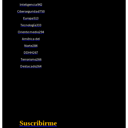
Inteligencia
942
Ciberseguridad
750
Europa
513
Tecnología
333
Oriente medio
294
América del
Norte
284
DDHH
267
Terrorismo
266
Destacado
264
📩Suscríbete gratis
Ventajas exclusivas para suscriptores:
Boletines semanales y prospectivos.
Becas en Cursos y Másteres universitarios.
Acceso exclusivo a Masterclass y Eventos.
Acceso a +120 ofertas de trabajo semanales.
Acceso a LISA Comunidad y LISA Challenge.
Suscribirme