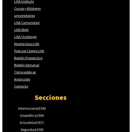
LISA Institute
Cursos y Másteres
universitarios
LISA Comunidad
LISA Work
LISA Challenge
Masterclass LISA
Podcast Código LISA
Boletín Prospectivo
Boletín Semanal
Cómo publicar
Anúnciate
Contacto
Secciones
Internacional
3346
Geopolítica
1936
Actualidad
1671
Seguridad
1300