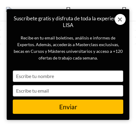
Suscríbete gratis y disfruta de toda la experiencia
LISA
Recibe en tu email boletines, análisis e informes de
Expertos. Además, accederás a Masterclass exclusivas,
becas en Cursos y Másteres universitarios y acceso a +120
COLABORADOR
ofertas de trabajo cada semana.
Carlos Mira-Perceval
Type
your
name
Type
your
email
Enviar