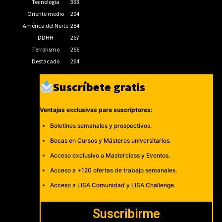
Tecnología
333
Oriente medio
294
América del Norte
284
DDHH
267
Terrorismo
266
Destacado
264
Suscríbete gratis
Ventajas exclusivas para suscriptores:
Boletines semanales y prospectivos.
Becas en Cursos y Másteres universitarios.
Acceso exclusivo a Masterclass y Eventos.
Acceso a +120 ofertas de trabajo semanales.
Acceso a LISA Comunidad y LISA Challenge.
Suscribirme