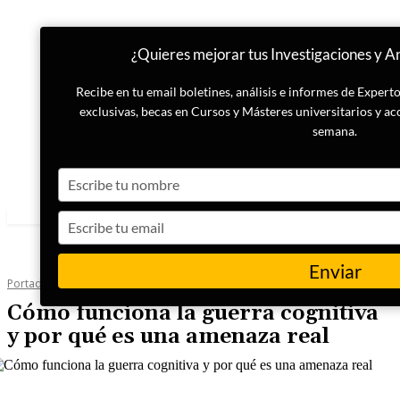
¿Quieres mejorar tus Investigaciones y Aná
Recibe en tu email boletines, análisis e informes de Exper
exclusivas, becas en Cursos y Másteres universitarios y ac
semana.
Type
your
name
Type
your
email
Enviar
Portada
Inteligencia
Cómo funciona la guerra cognitiva
y por qué es una amenaza real