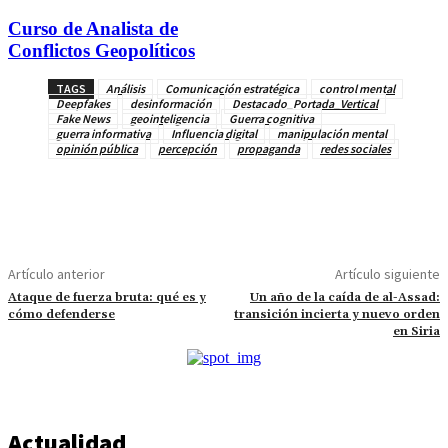
Curso de Analista de
Conflictos Geopolíticos
TAGS
Análisis
Comunicación estratégica
control mental
Deepfakes
desinformación
Destacado_Portada_Vertical
Fake News
geointeligencia
Guerra cognitiva
guerra informativa
Influencia digital
manipulación mental
opinión pública
percepción
propaganda
redes sociales
Artículo anterior
Artículo siguiente
Ataque de fuerza bruta: qué es y
Un año de la caída de al-Assad:
cómo defenderse
transición incierta y nuevo orden
en Siria
Actualidad