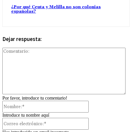
¿Por qué Ceuta y Melilla no son colonias
españolas?
Dejar respuesta:
Com
Por favor, introduce tu comentario!
Nombre:*
Introduce tu nombre aquí
Correo
electrónico:*