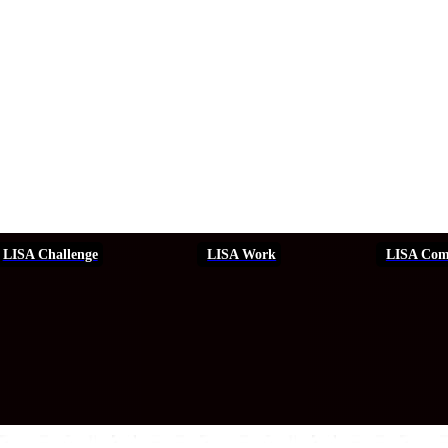
LISA Challenge
LISA Work
LISA Com
ERSEGURIDAD
SEGURIDAD
DDHH
FORMACIÓN
EVEN