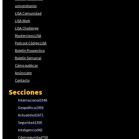
universitarios
LISA Comunidad
LISA Work
LISA Challenge
Masterclass LISA
Podcast Código LISA
Boletín Prospectivo
Boletín Semanal
Cómo publicar
Anúnciate
Contacto
Secciones
Internacional
3346
Geopolítica
1936
Actualidad
1671
Seguridad
1300
Inteligencia
942
Ciberseguridad
750