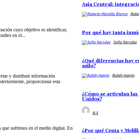
Asia Central: integrac
Robe
ación cuyo objetivo es identificar,
Por qué hay tanta inmi
tiles en el...
Sofia Narváez
¿Qué diferencias hay e
asilo?
Rubén Asenjo
retar y distribuir información
osteriormente, proporcionar esta
¿Cómo se articulan las
Unidos?
B.S
 que sufrimos en el medio digital. En
¿Por qué Ceuta y Melil