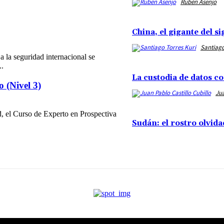
Rubén Asenjo
China, el gigante del s
Santiago
a la seguridad internacional se
..
La custodia de datos c
o (Nivel 3)
Jua
, el Curso de Experto en Prospectiva
Sudán: el rostro olvid