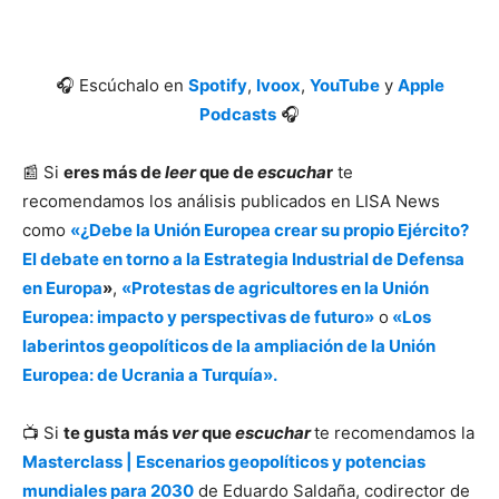
🎧 Escúchalo en
Spotify
,
Ivoox
,
YouTube
y
Apple
Podcasts
🎧
📰 Si
eres más de
leer
que de
escucha
r
te
recomendamos los análisis publicados en LISA News
como
«
¿Debe la Unión Europea crear su propio Ejército?
El debate en torno a la Estrategia Industrial de Defensa
en Europa
»
,
«Protestas de agricultores en la Unión
Europea: impacto y perspectivas de futuro»
o
«Los
laberintos geopolíticos de la ampliación de la Unión
Europea: de Ucrania a Turquía».
📺 Si
te gusta más
ver
que
escuchar
te recomendamos la
Masterclass | Escenarios geopolíticos y potencias
mundiales para 2030
de Eduardo Saldaña, codirector de