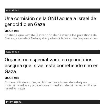
Actualidad
Una comisión de la ONU acusa a Israel de
genocidio en Gaza
LISA News
Sostiene que «existe la intención de destruir a los palestinos de
Gaza», y señala a Netanyahu y otros líderes como responsables.
Actualidad
Organismo especializado en genocidios
asegura que Israel está cometiendo uno en
Gaza
LISA News
Con un 86% de apoyo, la IAGS acusa a Israel de «ataques
indiscriminados» y pide el cese inmediato de crímenes en Gaza.
Israel lo niega.
Internacional