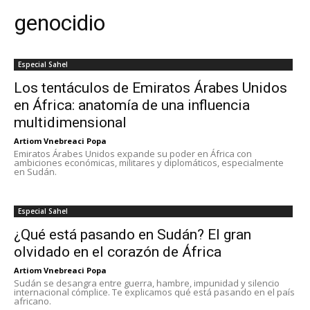
genocidio
Especial Sahel
Los tentáculos de Emiratos Árabes Unidos
en África: anatomía de una influencia
multidimensional
Artiom Vnebreaci Popa
Emiratos Árabes Unidos expande su poder en África con
ambiciones económicas, militares y diplomáticos, especialmente
en Sudán.
Especial Sahel
¿Qué está pasando en Sudán? El gran
olvidado en el corazón de África
Artiom Vnebreaci Popa
Sudán se desangra entre guerra, hambre, impunidad y silencio
internacional cómplice. Te explicamos qué está pasando en el país
africano.