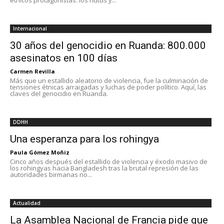
étnicos protagonistas: los hutus y...
Internacional
30 años del genocidio en Ruanda: 800.000
asesinatos en 100 días
Carmen Revilla
Más que un estallido aleatorio de violencia, fue la culminación de
tensiones étnicas arraigadas y luchas de poder político. Aquí, las
claves del genocidio en Ruanda.
DDHH
Una esperanza para los rohingya
Paula Gómez Moñiz
Cinco años después del estallido de violencia y éxodo masivo de
los rohingyas hacia Bangladesh tras la brutal represión de las
autoridades birmanas no...
Actualidad
La Asamblea Nacional de Francia pide que