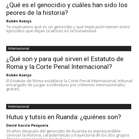
¿Qué es el genocidio y cuáles han sido los
peores de la historia?
Rubén Asenjo
Te explicamos qué es un genocidio y qué implicación tienen estos
episodios que dejan cicatrices en la humanidad.
Internacional
¿Qué son y para qué sirven el Estatuto de
Roma y la Corte Penal Internacional?
Rubén Asenjo
El Estatuto de Roma establece la Corte Penal Internacional, tribunal
encargado de juzgar a individuos por crímenes internacionales
graves.
Internacional
Hutus y tutsis en Ruanda: ¿quiénes son?
David García Pesquera
30 años después del genocidio de Ruanda es imprescindible
conocer la historia, características y trayectoria de los dos grupos